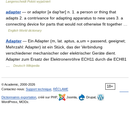
Langenscheidt Polski wyjaśnień
adapter
— or adaptor [ə dap′tər] n. 1. a person or thing that
adapts 2. a contrivance for adapting apparatus to new uses 3. a
connecting device for parts that would not otherwise fit together …
English World dictionary
Adapter
— Ein Adapter (m, lat. aptus, a,um = passend, geeignet;
Mehrzahl: Adapter) ist ein Stück, das der Verbindung
verschiedener mechanischer oder elektrischer Geräte dient.
Adapter zum Ersatz der Elektronenröhre ECH11 durch die ECH81
…
Deutsch Wikipedia
© Academic, 2000-2026
18+
Contactez-nous:
Support technique
,
RÉCLAME
Dictionnaires exportation
, créé sur PHP,
Joomla,
Drupal,
WordPress, MODx.