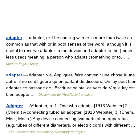
adapter
— adapter, or The spelling with er is more than twice as
common as that with or in both senses of the word, although it is
useful to reserve adaptor to the device and adapter to the (much
less used) meaning ‘a person who adapts (something or to… …
Modern English usage
adapter
— Adapter. v.a. Appliquer, faire convenir une chose à une
autre, il ne se dit guere qu en parlant de discours. On luy peut bien
adapter ce passage de l Escriture sainte. ce vers de Virgile luy est
bien adapté …
Dictionnaire de l'Académie française
Adapter
— A*dapt er, n. 1. One who adapts. [1913 Webster] 2.
(Chem.) A connecting tube; an adopter. [1913 Webster] 3. (Chem.,
Elec., Mech.) Any device connecting two parts of an apparatus
(e.g. tubes of different diameters, or electric cords with different …
The Collaborative International Dictionary of English