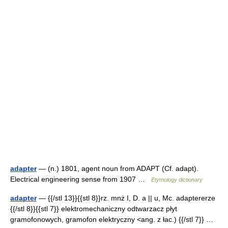
adapter
— (n.) 1801, agent noun from ADAPT (Cf. adapt).
Electrical engineering sense from 1907 …
Etymology dictionary
adapter
— {{/stl 13}}{{stl 8}}rz. mnż I, D. a || u, Mc. adaptererze
{{/stl 8}}{{stl 7}} elektromechaniczny odtwarzacz płyt
gramofonowych, gramofon elektryczny <ang. z łac.) {{/stl 7}} …