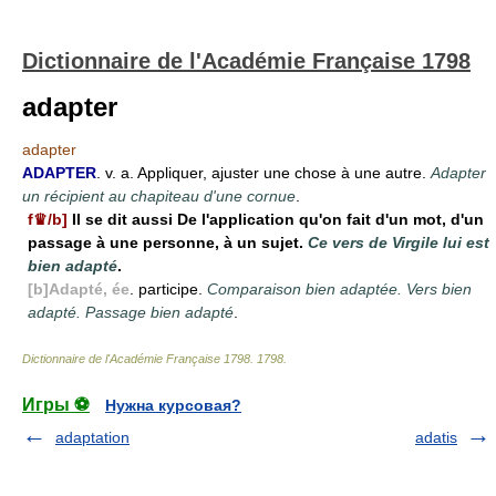
Dictionnaire de l'Académie Française 1798
adapter
adapter
ADAPTER
. v. a. Appliquer, ajuster une chose à une autre.
Adapter
un récipient au chapiteau d'une cornue
.
f♛/b]
Il se dit aussi De l'application qu'on fait d'un mot, d'un
passage à une personne, à un sujet.
Ce vers de Virgile lui est
bien adapté
.
[b]Adapté, ée
. participe.
Comparaison bien adaptée. Vers bien
adapté. Passage bien adapté
.
Dictionnaire de l'Académie Française 1798
.
1798
.
Игры ⚽
Нужна курсовая?
adaptation
adatis