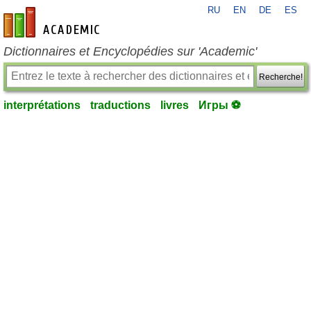
RU
EN
DE
ES
fr-academic.com
Dictionnaires et Encyclopédies sur 'Academic'
Recherche!
interprétations
traductions
livres
Игры ⚽