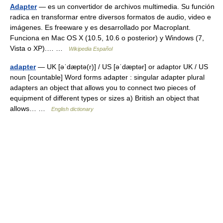
Adapter
— es un convertidor de archivos multimedia. Su función
radica en transformar entre diversos formatos de audio, video e
imágenes. Es freeware y es desarrollado por Macroplant.
Funciona en Mac OS X (10.5, 10.6 o posterior) y Windows (7,
Vista o XP).… …
Wikipedia Español
adapter
— UK [əˈdæptə(r)] / US [əˈdæptər] or adaptor UK / US
noun [countable] Word forms adapter : singular adapter plural
adapters an object that allows you to connect two pieces of
equipment of different types or sizes a) British an object that
allows… …
English dictionary