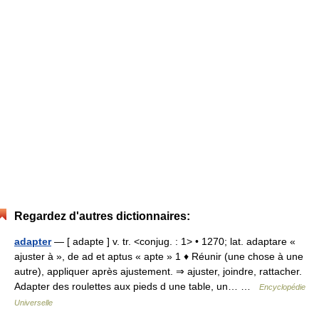
Regardez d'autres dictionnaires:
adapter
— [ adapte ] v. tr. <conjug. : 1> • 1270; lat. adaptare «
ajuster à », de ad et aptus « apte » 1 ♦ Réunir (une chose à une
autre), appliquer après ajustement. ⇒ ajuster, joindre, rattacher.
Adapter des roulettes aux pieds d une table, un… …
Encyclopédie
Universelle